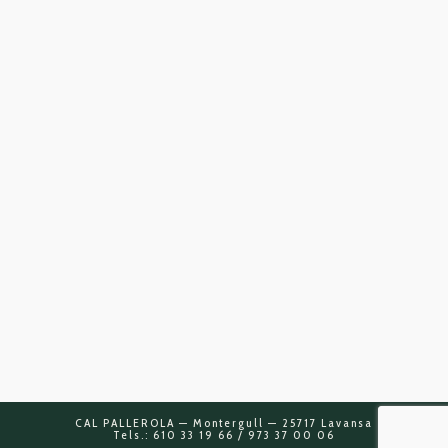
CAL PALLEROLA — Montergull — 25717 Lavansa
Tels.: 610 33 19 66 / 973 37 00 06